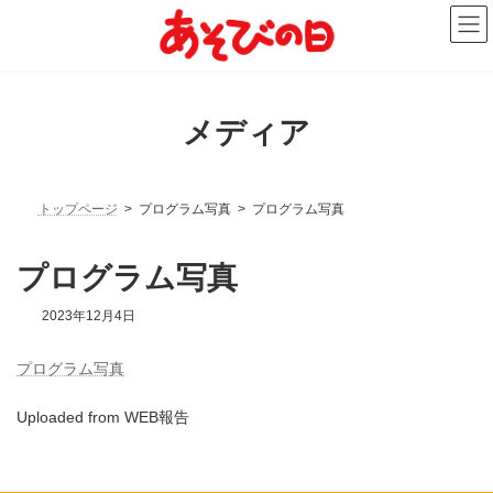
コ
ナ
ン
ビ
テ
ゲ
ン
ー
ツ
シ
へ
ョ
メディア
ス
ン
キ
に
ッ
移
プ
動
トップページ
プログラム写真
プログラム写真
プログラム写真
2023年12月4日
プログラム写真
Uploaded from WEB報告