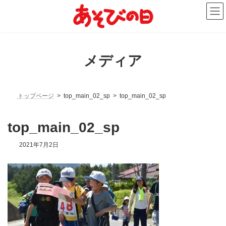
コ
ナ
ン
ビ
テ
ゲ
ン
ー
ツ
シ
へ
ョ
メディア
ス
ン
キ
に
ッ
移
プ
動
トップページ
top_main_02_sp
top_main_02_sp
top_main_02_sp
2021年7月2日