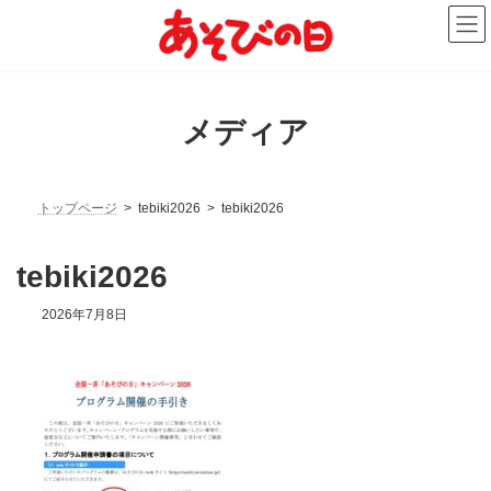
コ
ナ
ン
ビ
テ
ゲ
ン
ー
ツ
シ
へ
ョ
メディア
ス
ン
キ
に
ッ
移
プ
動
トップページ
tebiki2026
tebiki2026
tebiki2026
2026年7月8日