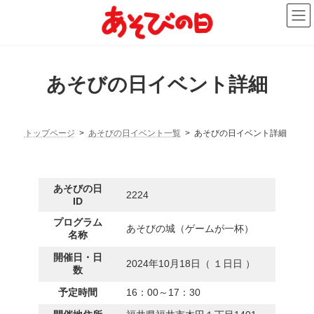
コ
ナ
ン
ビ
テ
ゲ
ン
ー
ツ
シ
へ
ョ
あそびの日イベント詳細
ス
ン
キ
に
ッ
移
プ
動
トップページ
あそびの日イベント一覧
あそびの日イベント詳細
あそびの日
2224
ID
プログラム
あそびの城（ゲームが一杯）
名称
開催日・日
2024年10月18日（ １日日 ）
数
予定時間
16：00～17：30