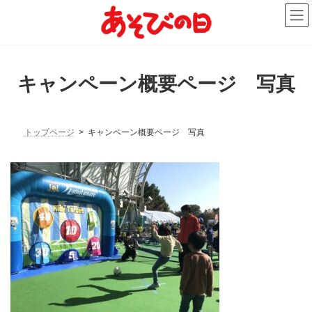
コ
ナ
ン
ビ
テ
ゲ
ン
ー
ツ
シ
へ
ョ
キャンペーン概要ページ 写真
ス
ン
キ
に
ッ
移
プ
動
トップページ
キャンペーン概要ページ 写真