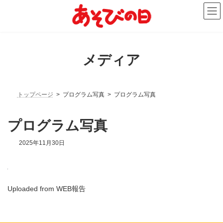
コ
ナ
ン
ビ
テ
ゲ
ン
ー
ツ
シ
へ
ョ
メディア
ス
ン
キ
に
ッ
移
プ
動
トップページ
プログラム写真
プログラム写真
プログラム写真
2025年11月30日
Uploaded from WEB報告