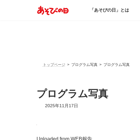
コ
ナ
ン
ビ
「あそびの日」とは
テ
ゲ
ン
ー
ツ
シ
へ
ョ
ス
ン
キ
に
ッ
移
プ
動
トップページ
プログラム写真
プログラム写真
プログラム写真
2025年11月17日
Uploaded from WEB報告