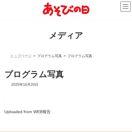
コ
ナ
ン
ビ
テ
ゲ
ン
ー
ツ
シ
へ
ョ
メディア
ス
ン
キ
に
ッ
移
プ
動
トップページ
プログラム写真
プログラム写真
プログラム写真
2025年10月20日
Uploaded from WEB報告