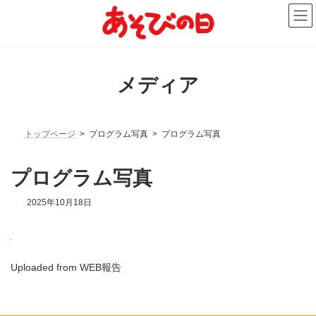
コ
ナ
ン
ビ
テ
ゲ
ン
ー
ツ
シ
へ
ョ
メディア
ス
ン
キ
に
ッ
移
プ
動
トップページ
プログラム写真
プログラム写真
プログラム写真
2025年10月18日
Uploaded from WEB報告