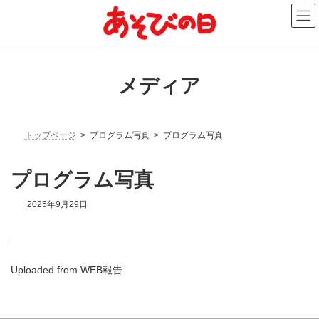
コ
ナ
ン
ビ
テ
ゲ
ン
ー
ツ
シ
へ
ョ
メディア
ス
ン
キ
に
ッ
移
プ
動
トップページ
プログラム写真
プログラム写真
プログラム写真
2025年9月29日
Uploaded from WEB報告