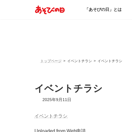
コ
ナ
ン
ビ
「あそびの日」とは
テ
ゲ
ン
ー
ツ
シ
へ
ョ
ス
ン
キ
に
ッ
移
プ
動
トップページ
イベントチラシ
イベントチラシ
イベントチラシ
2025年9月11日
イベントチラシ
Uploaded from Web申請