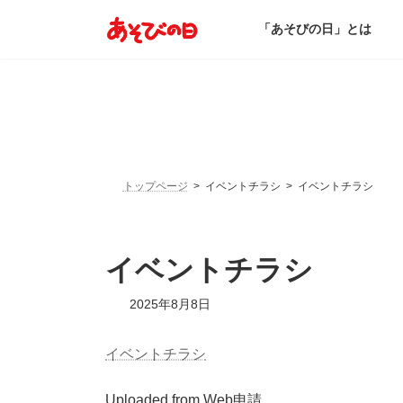
コ
ナ
ン
ビ
「あそびの日」とは
テ
ゲ
ン
ー
ツ
シ
へ
ョ
ス
ン
キ
に
ッ
移
プ
動
トップページ
イベントチラシ
イベントチラシ
イベントチラシ
2025年8月8日
イベントチラシ
Uploaded from Web申請