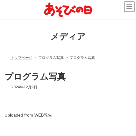
コ
ナ
ン
ビ
テ
ゲ
ン
ー
ツ
シ
へ
ョ
メディア
ス
ン
キ
に
ッ
移
プ
動
トップページ
プログラム写真
プログラム写真
プログラム写真
2024年12月9日
Uploaded from WEB報告