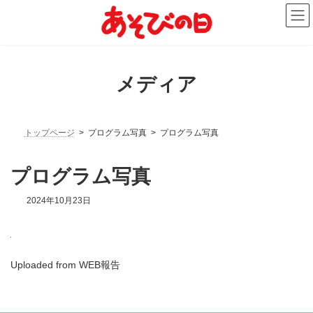
コ
ナ
ン
ビ
テ
ゲ
ン
ー
ツ
シ
へ
ョ
メディア
ス
ン
キ
に
ッ
移
プ
動
トップページ
プログラム写真
プログラム写真
プログラム写真
2024年10月23日
Uploaded from WEB報告