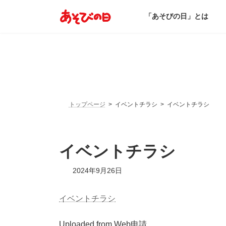
コ
ナ
ン
ビ
「あそびの日」とは
テ
ゲ
ン
ー
ツ
シ
へ
ョ
ス
ン
キ
に
ッ
移
プ
動
トップページ
イベントチラシ
イベントチラシ
イベントチラシ
2024年9月26日
イベントチラシ
Uploaded from Web申請