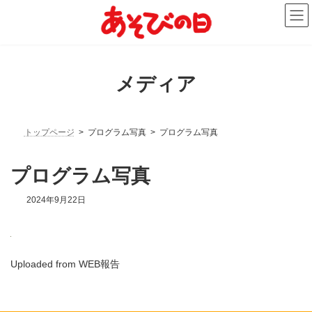
コ
ナ
ン
ビ
テ
ゲ
ン
ー
ツ
シ
へ
ョ
メディア
ス
ン
キ
に
ッ
移
プ
動
トップページ
プログラム写真
プログラム写真
プログラム写真
2024年9月22日
Uploaded from WEB報告