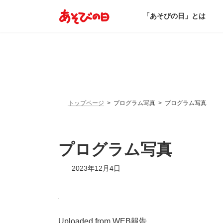
コ
ナ
ン
ビ
「あそびの日」とは
テ
ゲ
ン
ー
ツ
シ
へ
ョ
ス
ン
キ
に
ッ
移
プ
動
トップページ
プログラム写真
プログラム写真
プログラム写真
2023年12月4日
Uploaded from WEB報告