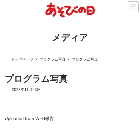
コ
ナ
ン
ビ
テ
ゲ
ン
ー
ツ
シ
へ
ョ
メディア
ス
ン
キ
に
ッ
移
プ
動
トップページ
プログラム写真
プログラム写真
プログラム写真
2023年11月23日
Uploaded from WEB報告