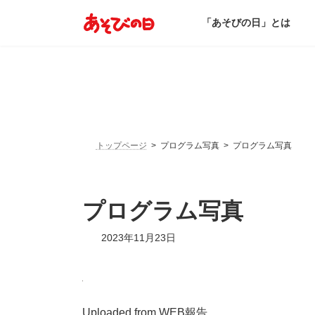
コ
ナ
ン
ビ
「あそびの日」とは
テ
ゲ
ン
ー
ツ
シ
へ
ョ
ス
ン
キ
に
ッ
移
プ
動
トップページ
プログラム写真
プログラム写真
プログラム写真
2023年11月23日
Uploaded from WEB報告