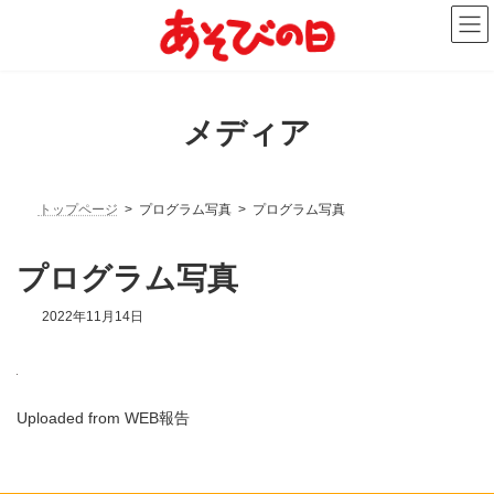
コ
ナ
ン
ビ
テ
ゲ
ン
ー
ツ
シ
へ
ョ
メディア
ス
ン
キ
に
ッ
移
プ
動
トップページ
プログラム写真
プログラム写真
プログラム写真
2022年11月14日
Uploaded from WEB報告