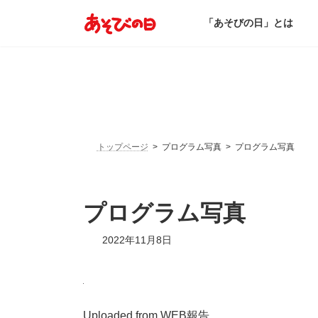
コ
ナ
ン
ビ
「あそびの日」とは
テ
ゲ
ン
ー
ツ
シ
へ
ョ
ス
ン
キ
に
ッ
移
プ
動
トップページ
プログラム写真
プログラム写真
プログラム写真
2022年11月8日
Uploaded from WEB報告