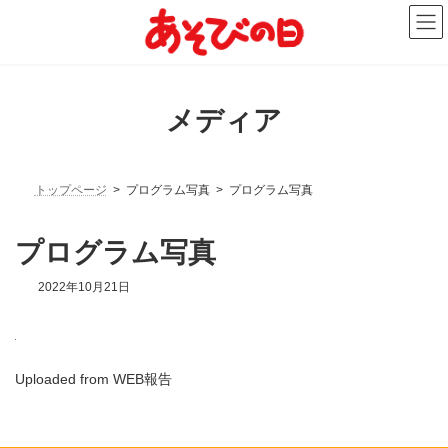
コ
ナ
ン
ビ
テ
ゲ
ン
ー
ツ
シ
へ
ョ
メディア
ス
ン
キ
に
ッ
移
プ
動
トップページ
プログラム写真
プログラム写真
プログラム写真
2022年10月21日
Uploaded from WEB報告